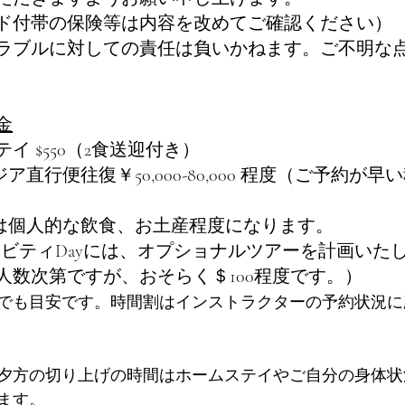
ド付帯の保険等は内容を改めてご確認ください）
ラブルに対しての責任は負いかねます。ご不明な
金
イ $550（2食送迎付き）
直行便往復￥50,000-80,000 程度（ご予約が
は個人的な飲食、お土産程度になります。
ィビティDayには、オプショナルツアーを計画いた
人数次第ですが、おそらく＄100程度です。）
でも目安です。時間割はインストラクターの予約状況に
夕方の切り上げの時間はホームステイやご自分の身体状
ます。