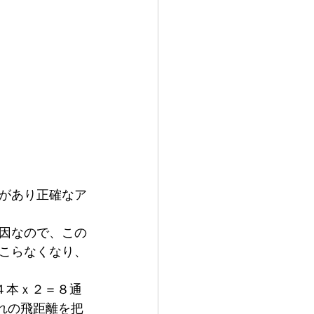
があり正確なア
因なので、この
こらなくなり、
４本ｘ２＝８通
れの飛距離を把