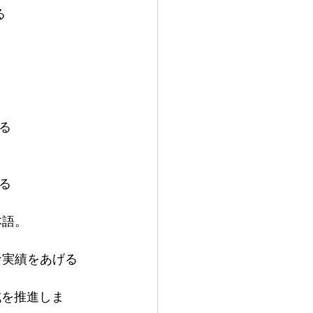
る
る
。
る
本語。
な実績をあげる
成を推進しま