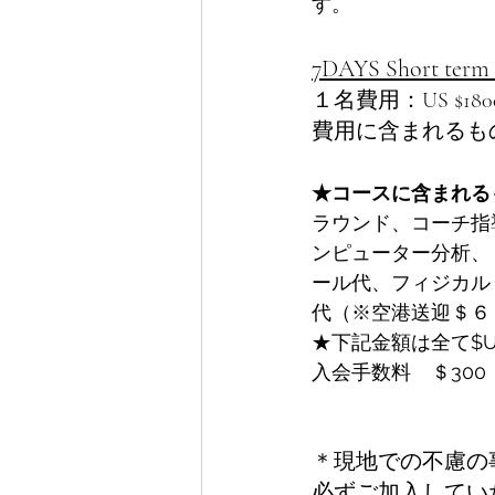
す。
7DAYS Short 
１名費用：US $1
費用に含まれるも
★コースに含まれる
ラウンド、コーチ指
ンピューター分析、（
ール代、フィジカル
代（※空港送迎＄６０
★下記金額は全て$U
入会手数料　＄30
＊現地での不慮の
必ずご加入してい