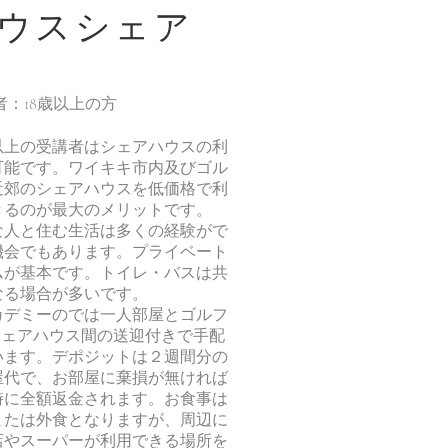
ハウスシェア
者：18歳以上の方
歳以上の受講者はシェアハウスの利
可能です。ワイキキ市内及びゴル
近郊のシェアハウスを低価格で利
きるのが最大のメリットです。
な人と住む生活は多くの経験がで
機会でもあります。プライベート
ムが基本です。トイレ・バスは共
なる場合が多いです。
カデミーのでは一人部屋とゴルフ
シェアハウス間の送迎付きで手配
います。デポジットは２週間分の
屋代で、お部屋に棄損が無ければ
時に全額返金されます。お食事は
または外食となりますが、周辺に
店やスーパーが利用できる場所を