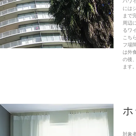
ハワ
には
まで
周辺
るワ
こち
フ場
は外
の後
ます
​
対象者