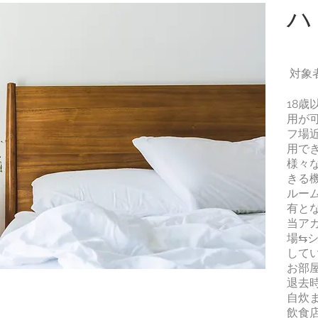
​
対象
18
用が
フ場
用で
様々
きる
ルー
有と
当ア
場⇆
して
お部
退去
自炊
飲食