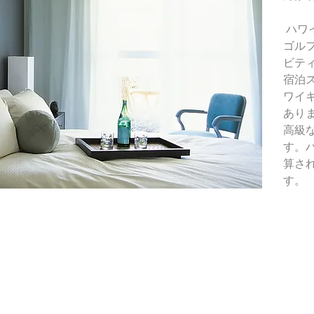
ハワ
ゴル
ビテ
宿泊
​ワ
あり
高級
す。
算さ
す。