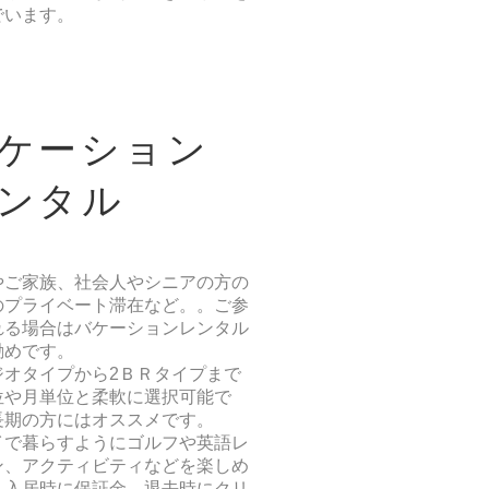
でいます。
ケーション
ンタル
やご家族、社会人やシニアの方の
のプライベート滞在など。。ご参
れる場合は
バケーションレンタル
勧めです。
ジオタイプから2ＢＲタイプまで
位や月単位と柔軟に選択可能で
長期の方にはオススメです。
イで暮らすようにゴルフや英語レ
ン、アクティビティなどを楽しめ
。入居時に保証金、退去時にクリ