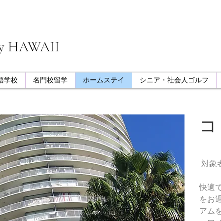
my HAWAII
語学校
名門校留学
ホームステイ
シニア・社会人ゴルフ
​
対象者
快適
をお
アム