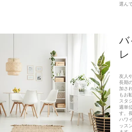
選ん
バ
レ
友人
長期
加さ
もお
スタ
週単
す。
ハワ
ッス
ます