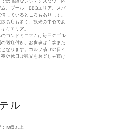
イでは高級なレジデンスタワー内
ジム、プール、BBQエリア、スパ
完備しているところもあります。
に飲食店も多く、観光の中心であ
イキキエリア。
らのコンドミニアムは毎日のゴル
間の送迎付き、お食事は自炊また
食となります。ゴルフ漬けの日々
、夜や休日は観光もお楽しみ頂け
。
ホテル
：18歳以上